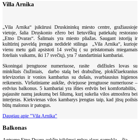
Villa Arnika
„Vila Arnika“ įsikūrusi Druskininkų miesto centre, gražiausioje
vietoje, šalia Druskonio ežero bei lietuviškų patiekalų restorano
„Etno Dvaras“. Šalimais yra miesto pliažas. Saugant istoriją ir
kultūrinį paveldą įrengta nedidelė stilinga „Vila Arnika“, kurioje
vienu metu gali apsistoti 14 svečių ( su pristatomais miegamais
foteliais vaikams, iki 17 svečių), yra 7 standartiniai kambariai.
Skoningai įrengtuose numeriuose, rasite didžiules lovas su
minkštais čiužiniais, darbo stalą bei drabužinę, plokščiaekranius
televizorius ir vonios kambarius su dušais, svarbiausius higienos
reikmenis. Viršutiniame aukšte, dviejuose įrengtuose numeriuose –
erdvius balkonus. 5 kambariai yra išties erdvūs bei komfortabilūs,
pajausite namų jaukumą bei šilumą, kurį sukelia vilos atmosfera bei
interjeras. Kiekvienas vilos kambarys įrengtas taip, kad jūsų poilsis
būtų malonus ir patogus.
Daugiau apie "Vila Arnika"
Balkonas
Antrame Etno Dvaro aukšte įsikūrusi mūsų alaus gamykla – čia