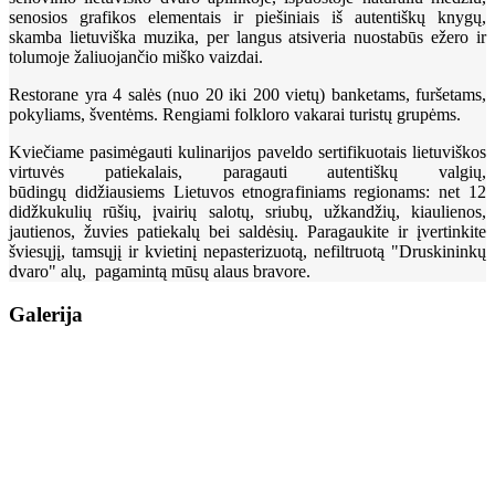
senosios grafikos elementais ir piešiniais iš autentiškų knygų,
skamba lietuviška muzika, per langus atsiveria nuostabūs ežero ir
tolumoje žaliuojančio miško vaizdai.
Restorane yra 4 salės (nuo 20 iki 200 vietų) banketams, furšetams,
pokyliams, šventėms. Rengiami folkloro vakarai turistų grupėms.
Kviečiame pasimėgauti kulinarijos paveldo sertifikuotais lietuviškos
virtuvės patiekalais, paragauti autentiškų valgių,
būdingų didžiausiems Lietuvos etnografiniams regionams: net 12
didžkukulių rūšių, įvairių salotų, sriubų, užkandžių, kiaulienos,
jautienos, žuvies patiekalų bei saldėsių. Paragaukite ir įvertinkite
šviesųjį, tamsųjį ir kvietinį nepasterizuotą, nefiltruotą "Druskininkų
dvaro" alų, pagamintą mūsų alaus bravore.
Galerija