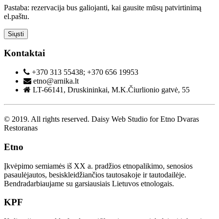
Pastaba: rezervacija bus galiojanti, kai gausite mūsų patvirtinimą
el.paštu.
Siųsti
Kontaktai
+370 313 55438; +370 656 19953
etno@arnika.lt
LT-66141, Druskininkai, M.K.Čiurlionio gatvė, 55
© 2019. All rights reserved. Daisy Web Studio for Etno Dvaras
Restoranas
Etno
Įkvėpimo semiamės iš XX a. pradžios etnopalikimo, senosios
pasaulėjautos, besiskleidžiančios tautosakoje ir tautodailėje.
Bendradarbiaujame su garsiausiais Lietuvos etnologais.
KPF