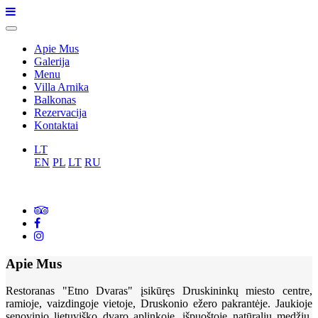
Apie Mus
Galerija
Menu
Villa Arnika
Balkonas
Rezervacija
Kontaktai
LT
EN
PL
LT
RU
Apie Mus
Restoranas "Etno Dvaras" įsikūręs Druskininkų miesto centre,
ramioje, vaizdingoje vietoje, Druskonio ežero pakrantėje. Jaukioje
senovinio lietuviško dvaro aplinkoje, išpuoštoje natūraliu medžiu,