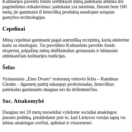
Kulinarijos paveldo fondo sertifikuoti mūsų patiekalai atitinka tris
pagrindinius reikalavimus: patiekalai yra istoriniai, žinomi bent 100
metų; jie gaminami iš lietuviškų produktų naudojant senąsias
gamybos technologijas.
Cepelinai
Mūsų cepelinai gaminami pagal autentišką receptūrą, kurią atkūrėme
kartu su etnologais. Tai paveldino Kulinarinio paveldo fondo
ekspertai, pripažinę mūsų didžkukulius geriausiais ir labiausiai
atitinkančiais kulinarijos tradicijas.
Šefas
Vyriausiasis „Etno Dvaro“ restoranų virtuvės šefas – Ramūnas
Giraitis – ilgametę patirtį sukaupęs profesionalas, lietuviškus
patiekalus gaminantis daugiau nei du dešimtmečius.
Soc. Atsakomybė
Daugiau nei 20 metų nuosekliai vykdome socialiai atsakingos
įmonės politiką, prisidedame prie to, kad Lietuvos verslas taptų vis
labiau atsakingas svečiui, aplinkai ir visuomenei.